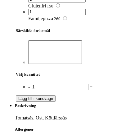
Glutenfri
150
Familjepizza
260
Särskilda önskemål
Välj kvantitet
-
+
Lägg till i kundvagn
Beskrivning
Tomatsås, Ost, Köttfärssås
Allergener