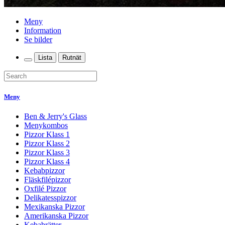
Meny
Information
Se bilder
Lista
Rutnät
Meny
Ben & Jerry's Glass
Menykombos
Pizzor Klass 1
Pizzor Klass 2
Pizzor Klass 3
Pizzor Klass 4
Kebabpizzor
Fläskfilépizzor
Oxfilé Pizzor
Delikatesspizzor
Mexikanska Pizzor
Amerikanska Pizzor
Kebabrätter