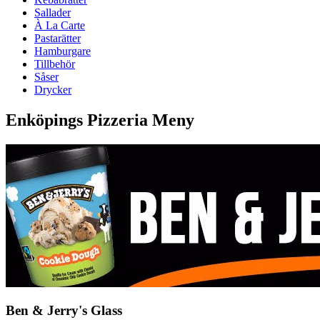
Sallader
À La Carte
Pastarätter
Hamburgare
Tillbehör
Såser
Drycker
Enköpings Pizzeria Meny
Ben & Jerry's Glass